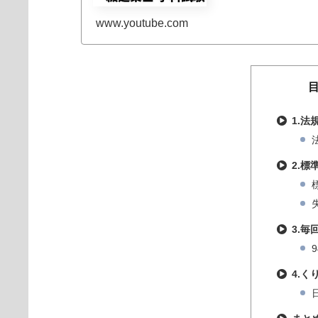
www.youtube.com
1.
2.
3.
4.く