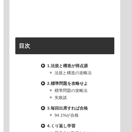
目次
1.法規と構造が得点源
法規と構造の攻略法
2.標準問題を攻略せよ
標準問題の攻略法
失敗談
3.毎回出席すれば合格
94.1%が合格
4.くり返し学習