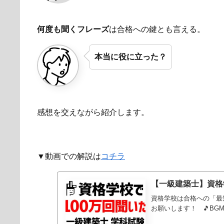
何度も聞くフレーズ
は合格への鍵とも言える。
本当に役に立った？
感想を交えながら紹介します。
▼動画での解説は
コチラ
【一級建築士】資格
資格学校は合格への「最
お願いします！ 🎵BGM：