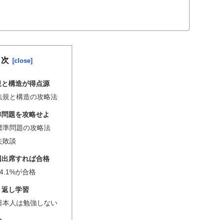
目次
法規と構造が得点源
法規と構造の攻略法
標準問題を攻略せよ
標準問題の攻略法
失敗談
毎回出席すれば合格
94.1%が合格
り返し学習
日本人は勉強しない