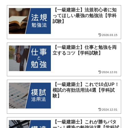
【一級建築士】法規初心者に知
ってほしい最強の勉強法【学科
試験】
2026.03.15
【一級建築士】仕事と勉強を両
立するコツ【学科試験】
2024.12.01
【一級建築士】これで10点UP！
模試の有効活用法4選【学科試
験】
2024.12.01
【一級建築士】これが勝ちパタ
ーン！構造の勉強法3選【学科試