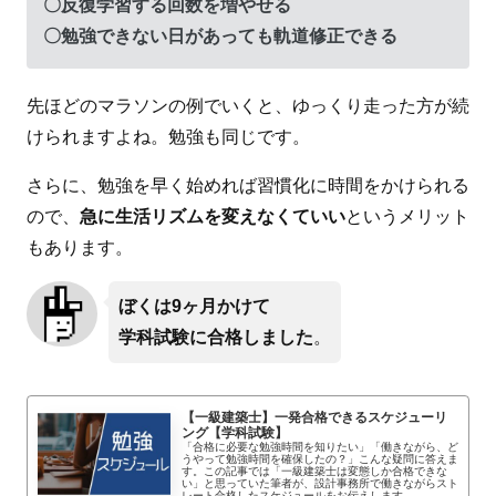
〇
反復学習する回数を増やせる
〇
勉強できない日があっても軌道修正できる
先ほどのマラソンの例でいくと、ゆっくり走った方が続
けられますよね。勉強も同じです。
さらに、勉強を早く始めれば習慣化に時間をかけられる
ので、
急に生活リズムを
変えなくていい
というメリット
もあります。
ぼくは9ヶ月かけて
学科試験に合格しました
。
【一級建築士】一発合格できるスケジューリ
ング【学科試験】
「合格に必要な勉強時間を知りたい」「働きながら、ど
うやって勉強時間を確保したの？」こんな疑問に答えま
す。この記事では「一級建築士は変態しか合格できな
い」と思っていた筆者が、設計事務所で働きながらスト
レート合格したスケジュールをお伝えします。