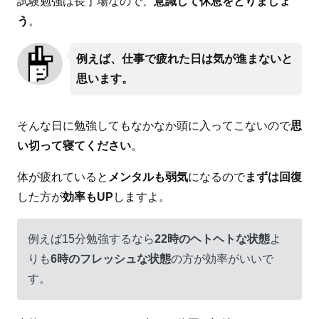
試験勉強は長丁場なので、
意識して休息をとりましょ
う
。
例えば、仕事で疲れた日は気が進まないと
思います。
そんな日に勉強してもなかなか頭に入ってこないので
思
い切って寝てください
。
体が疲れていると
メンタルも弱気
になるので
まずは回復
した方が
効率もUP
しますよ。
例えば15分勉強するなら
22時のヘトヘトな状態
よ
りも
6時のフレッシュな状態
の方が効率がいいで
す。