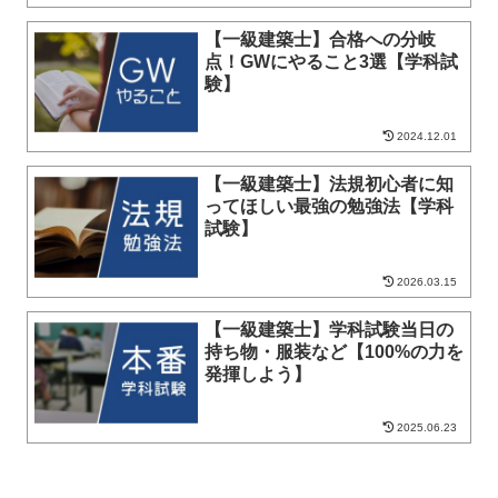
【一級建築士】合格への分岐
点！GWにやること3選【学科試
験】
2024.12.01
【一級建築士】法規初心者に知
ってほしい最強の勉強法【学科
試験】
2026.03.15
【一級建築士】学科試験当日の
持ち物・服装など【100%の力を
発揮しよう】
2025.06.23