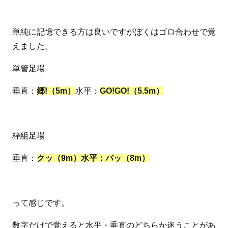
単純に記憶できる方は良いですがぼくはゴロ合わせで覚
えました。
単管足場
垂直：
郷!（5m）
水平：
GO!GO!（5.5m）
枠組足場
垂直：
クッ（9m）水平：パッ（8m）
って感じです。
数字だけで覚えると水平・垂直のどちらか迷うことがあ