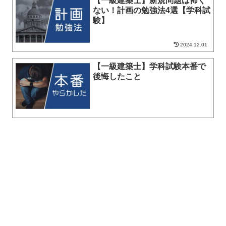
【一級建築士】新規問題は怖く
ない！計画の勉強法4選【学科試
験】
2024.12.01
【一級建築士】学科試験本番で
後悔したこと