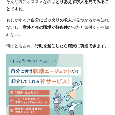
そんな方にオススメなのは
とりあえず求人を見てみるこ
と
ですね。
もしかすると
自分にピッタリの求人
が見つかるかも知れ
ないし、
意外と今の職場が好条件だった
と気付くかも知
れない。
何はともあれ、
行動を起こしたら確実に前進できます。