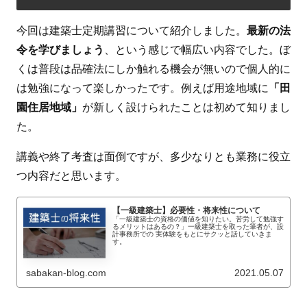
今回は建築士定期講習について紹介しました。
最新の法
令を学びましょう
、という感じで幅広い内容でした。ぼ
くは普段は品確法にしか触れる機会が無いので個人的に
は勉強になって楽しかったです。例えば用途地域に
「田
園住居地域」
が新しく設けられたことは初めて知りまし
た。
講義や終了考査は面倒ですが、多少なりとも業務に役立
つ内容だと思います。
【一級建築士】必要性・将来性について
「一級建築士の資格の価値を知りたい。苦労して勉強す
るメリットはあるの？」一級建築士を取った筆者が、設
計事務所での 実体験をもとにサクッと話していきま
す。
sabakan-blog.com
2021.05.07