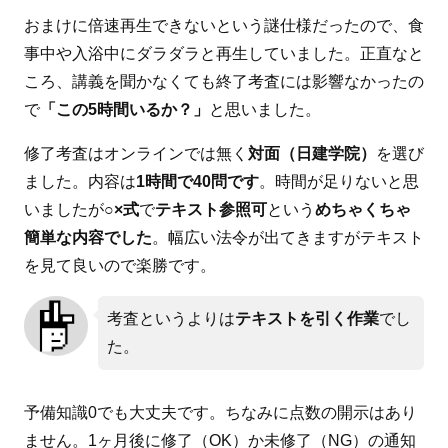
おまけに倍速再生できないという謎仕様だったので、食
事中や入浴中にダラダラと再生していました。正直なと
ころ、講義を聞かなくても終了考査には影響なかったの
で
「この5時間いるか？」
と思いました。
修了考査はオンラインでは無く
対面（日建学院）
を選び
ました。内容は
1時間で40問です
。時間が足りないと思
いましたが
○×式
で
テキスト参照可
という
めちゃくちゃ
簡単な内容でした
。幅広い法令が出てきますがテキスト
を見て良いので楽勝です。
考査というよりは
テキストを引く作業
でし
た。
予備知識0でも大丈夫です。ちなみに点数の開示はあり
ません。1ヶ月後に修了（OK）か未修了（NG）の通知